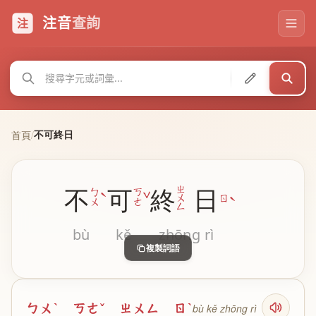
注音
查詢
注
不可終日
首頁
/
ㄓ
不
可
終
日
ˋ
ˇ
ㄅ
ㄎ
ˋ
ㄨ
ㄖ
ㄨ
ㄜ
ㄥ
bù
kě
zhōng
rì
複製詞語
ㄅㄨˋ ㄎㄜˇ ㄓㄨㄥ ㄖˋ
bù kě zhōng rì