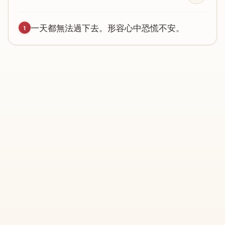
一
天
都
無
法
過
下
去
。
形
容
心
中
恐
慌
不
安
。
1