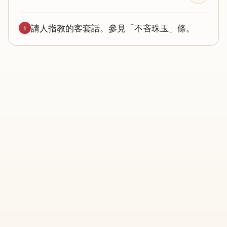
請
人
指
教
的
客
套
話
。
參
見
「
不
吝
珠
玉
」
條
。
1