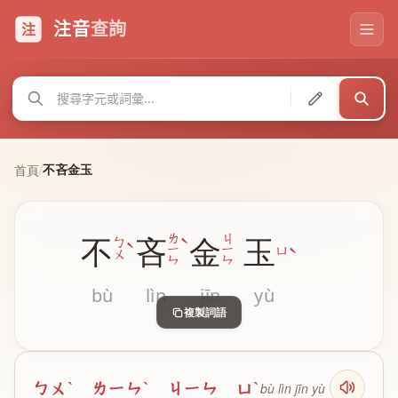
注音
查詢
注
不吝金玉
首頁
/
ˋ
ㄌ
ㄐ
不
吝
金
玉
ˋ
ㄅ
ˋ
ㄧ
ㄧ
ㄩ
ㄨ
ㄣ
ㄣ
bù
lìn
jīn
yù
複製詞語
ㄅㄨˋ ㄌㄧㄣˋ ㄐㄧㄣ ㄩˋ
bù lìn jīn yù