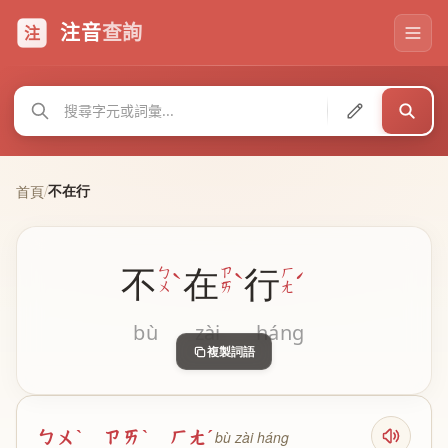
注音
查詢
注
不在行
首頁
/
不
在
行
ˋ
ˋ
ˊ
ㄅ
ㄗ
ㄏ
ㄨ
ㄞ
ㄤ
bù
zài
háng
複製詞語
ㄅㄨˋ ㄗㄞˋ ㄏㄤˊ
bù zài háng