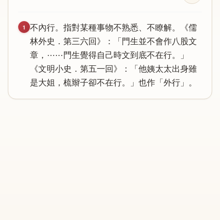
不
內
行
。
指
對
某
種
事
物
不
熟
悉
、
不
瞭
解
。《
儒
1
林
外
史
．
第
三
六
回
》：「
門
生
並
不
會
作
八
股
文
章
，……
門
生
覺
得
自
己
時
文
到
底
不
在
行
。」
《
文
明
小
史
．
第
五
一
回
》：「
他
姨
太
太
出
身
雖
是
大
姐
，
梳
辮
子
卻
不
在
行
。」
也
作
「
外
行
」。