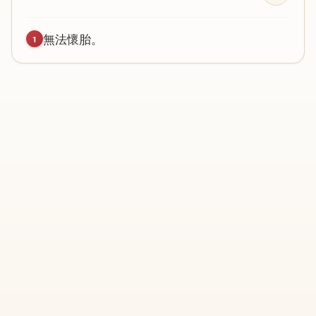
無
法
懷
胎
。
1