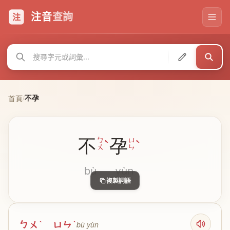
注音
查詢
注
不孕
首頁
/
不
孕
ˋ
ˋ
ㄅ
ㄩ
ㄨ
ㄣ
bù
yùn
複製詞語
ㄅㄨˋ ㄩㄣˋ
bù yùn