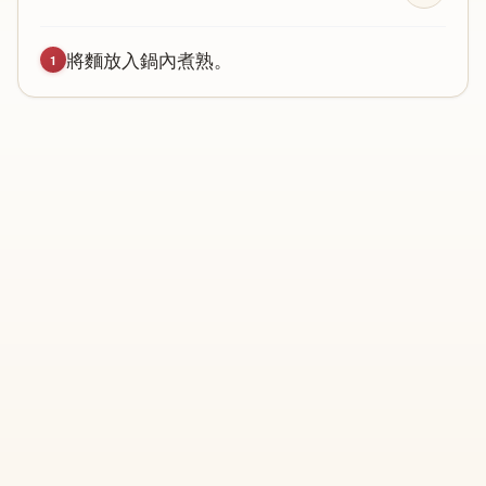
將
麵
放
入
鍋
內
煮
熟
。
1