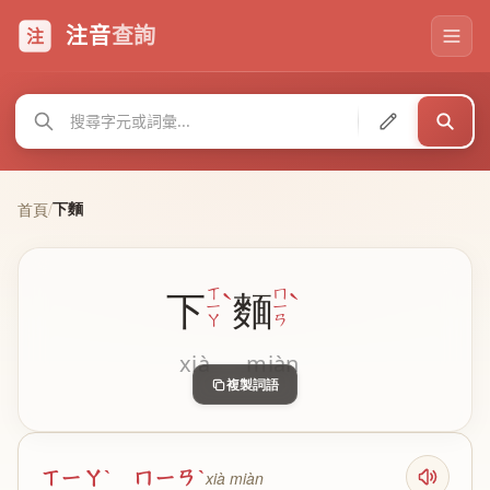
注音
查詢
注
下麵
首頁
/
ˋ
ˋ
ㄒ
ㄇ
下
麵
ㄧ
ㄧ
ㄚ
ㄢ
xià
miàn
複製詞語
ㄒㄧㄚˋ ㄇㄧㄢˋ
xià miàn